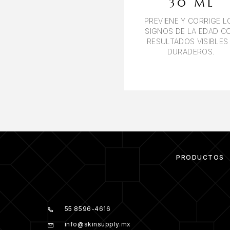
30 ML
PREVIENE Y CORRIGE L
SIGNOS DE LA EDAD C
RESULTADOS VISIBLES
DURADEROS.
PRODUCTOS
55 8596-4616
info@skinsupply.mx