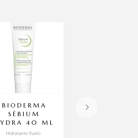
BIODERMA
SUERO B3
SÉBIUM
HYDRA
YDRA 40 ML
CONCENTR
O REPARAD
Hidratante fluido