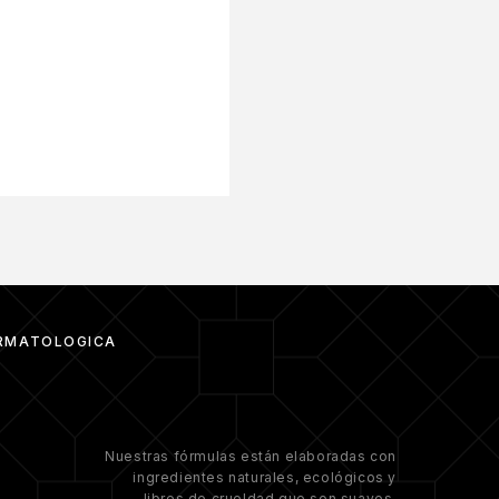
30ML
RMATOLÓGICA
Nuestras fórmulas están elaboradas con
ingredientes naturales, ecológicos y
libres de crueldad que son suaves,