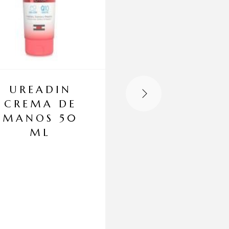
UREADIN
BIODERM
CREMA DE
SÉBIUM PO
MANOS 50
REFINER 3
ML
ML
Hidratante reductor del 