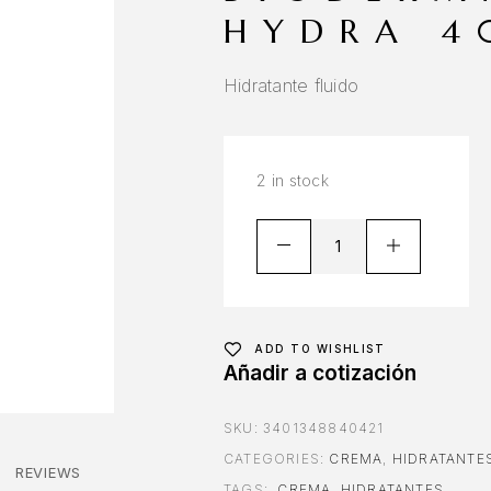
HYDRA 4
Hidratante fluido
2 in stock
ADD TO WISHLIST
Añadir a cotización
SKU:
3401348840421
CATEGORIES:
CREMA
,
HIDRATANTE
REVIEWS
TAGS:
CREMA
,
HIDRATANTES