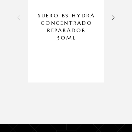
SUERO B3 HYDRA
CONCENTRADO
REPARADOR
30ML
P
S
R