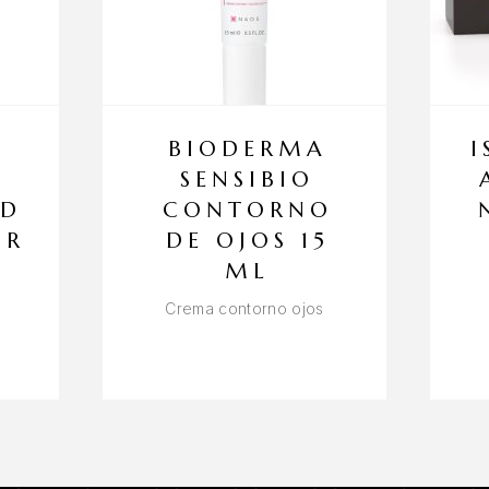
BIODERMA
I
SENSIBIO
AD
CONTORNO
OR
DE OJOS 15
ML
Crema contorno ojos