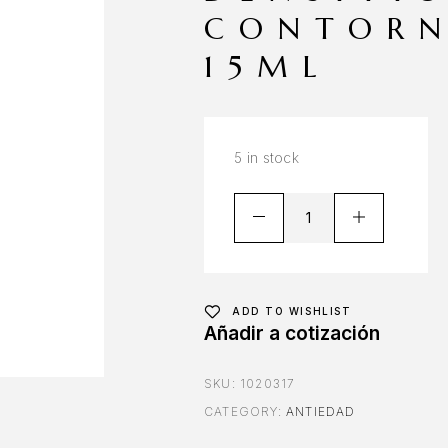
CONTORN
15ML
5 in stock
ADD TO WISHLIST
Añadir a cotización
SKU:
1020317
CATEGORY:
ANTIEDAD