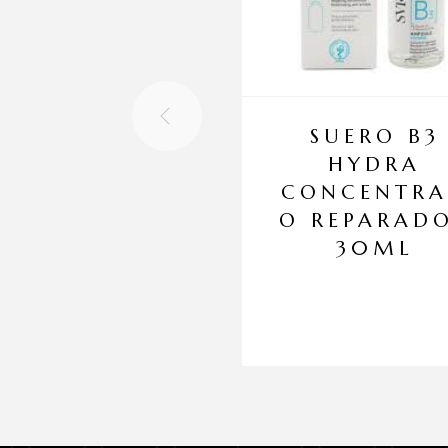
SUERO B3
HYDRA
CONCENTR
O REPARAD
30ML