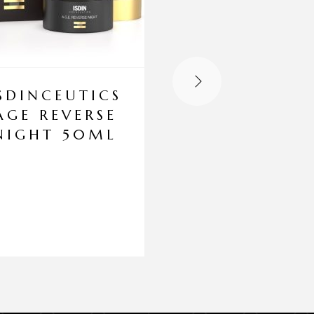
SDINCEUTICS
BIOTIC
AGE REVERSE
CREMA
NIGHT 50ML
REGENERA
RA
REAFIRMAN
50ML