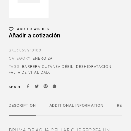
ADD TO WISHLIST
Añadir a cotización
SKU:
05V910103
CATEGORY:
ENERGIZA
TAGS:
BARRERA CUTÁNEA DÉBIL
,
DESHIDRATACIÓN
,
FALTA DE VITALIDAD.
SHARE
DESCRIPTION
ADDITIONAL INFORMATION
REVIE
BRUMA DE AGUA CEULAR QUE RECREA UN