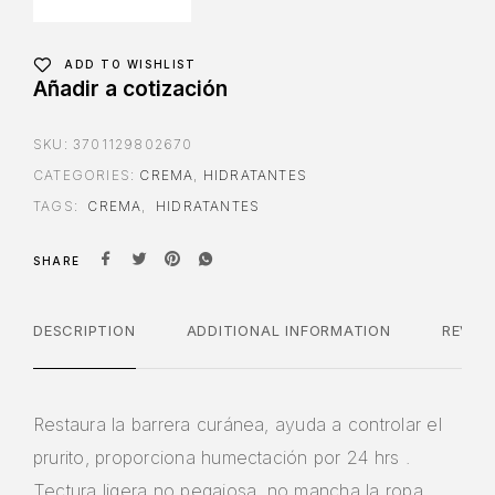
ADD TO WISHLIST
Añadir a cotización
SKU:
3701129802670
CATEGORIES:
CREMA
,
HIDRATANTES
TAGS:
CREMA
,
HIDRATANTES
SHARE
DESCRIPTION
ADDITIONAL INFORMATION
REVIE
Restaura la barrera curánea, ayuda a controlar el
prurito, proporciona humectación por 24 hrs .
Tectura ligera no pegajosa, no mancha la ropa