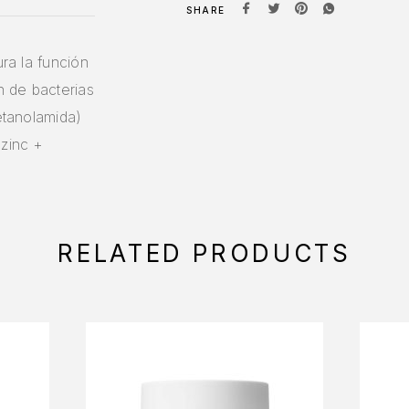
SHARE
ura la función
n de bacterias
letanolamida)
 zinc +
RELATED PRODUCTS