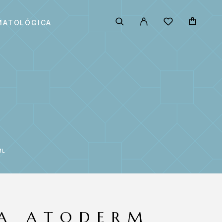
MATOLÓGICA
ML
A ATODERM