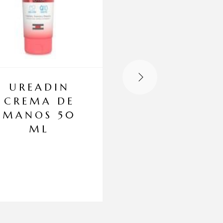
UREADIN
BIODERM
CREMA DE
SÉBIUM PO
MANOS 50
REFINER 3
ML
ML
Hidratante reductor del 