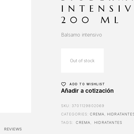
INTENSI
200 ML
Balsamo intensivo
Out of stock
ADD TO WISHLIST
Añadir a cotización
SKU:
3701129802069
CATEGORIES:
CREMA
,
HIDRATANTE
TAGS:
CREMA
,
HIDRATANTES
REVIEWS