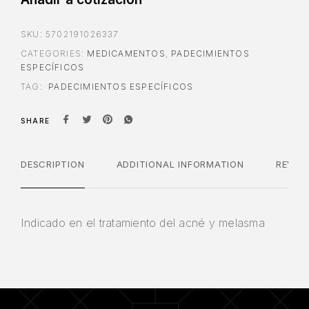
SKU:
5702191026337
CATEGORIES:
MEDICAMENTOS
,
PADECIMIENTOS
ESPECÍFICOS
TAG:
PADECIMIENTOS ESPECÍFICOS
SHARE
DESCRIPTION
ADDITIONAL INFORMATION
REVIE
Indicado en el tratamiento del acné y melasma