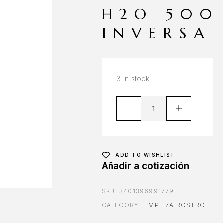
H2O 500
INVERSA
3 in stock
ADD TO WISHLIST
Añadir a cotización
SKU:
3401396991779
CATEGORY:
LIMPIEZA ROSTRO