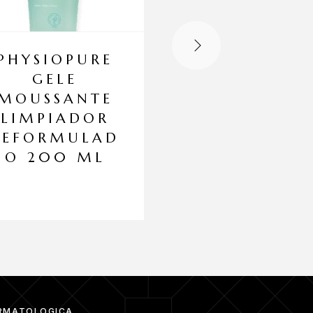
PHYSIOPURE
EFFEZEL 0.
GELE
GEL 30 G
MOUSSANTE
Tratamiento del acn
LIMPIADOR
REFORMULAD
O 200 ML
RMATOLÓGICA