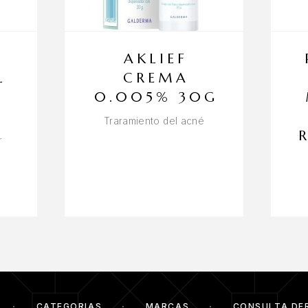
AKLIEF
L
CREMA
T
0.005% 30G
Traramiento del acné
r
CATEGORIAS
MARCAS
CONSULTA DE