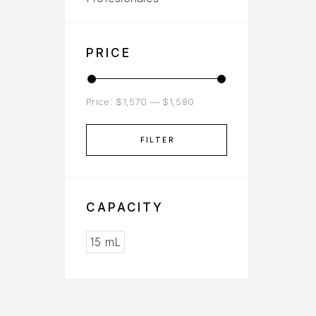
PRICE
Price:
$1,570
—
$1,580
FILTER
CAPACITY
15 mL